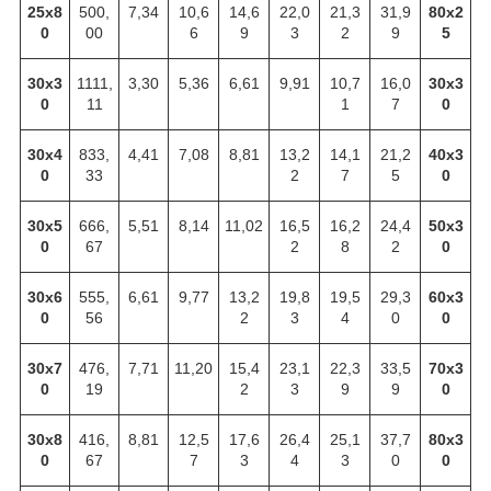
25х8
500,
7,34
10,6
14,6
22,0
21,3
31,9
80х2
0
00
6
9
3
2
9
5
30х3
1111,
3,30
5,36
6,61
9,91
10,7
16,0
30х3
0
11
1
7
0
30х4
833,
4,41
7,08
8,81
13,2
14,1
21,2
40х3
0
33
2
7
5
0
30х5
666,
5,51
8,14
11,02
16,5
16,2
24,4
50х3
0
67
2
8
2
0
30х6
555,
6,61
9,77
13,2
19,8
19,5
29,3
60х3
0
56
2
3
4
0
0
30х7
476,
7,71
11,20
15,4
23,1
22,3
33,5
70х3
0
19
2
3
9
9
0
30х8
416,
8,81
12,5
17,6
26,4
25,1
37,7
80х3
0
67
7
3
4
3
0
0