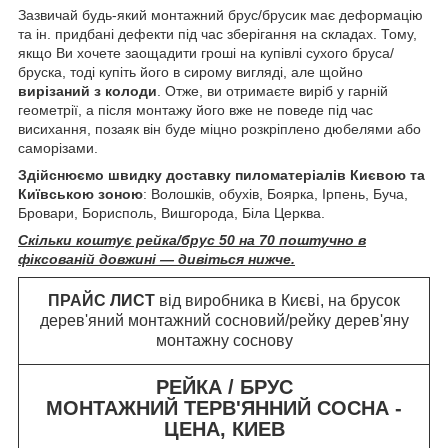
Зазвичай будь-який монтажний брус/брусик має деформацію
та ін. придбані дефекти під час зберігання на складах. Тому,
якщо Ви хочете заощадити гроші на купівлі сухого бруса/
бруска, тоді купіть його в сирому вигляді, але щойно
вирізаний з колоди
. Отже, ви отримаєте виріб у гарній
геометрії, а після монтажу його вже не поведе під час
висихання, позаяк він буде міцно розкріплено дюбелями або
саморізами.
Здійснюємо швидку доставку пиломатеріалів Києвою та
Київською зоною
: Волошків, обухів, Боярка, Ірпень, Буча,
Бровари, Борисполь, Вишгорода, Біла Церква.
Скільки коштує рейка/брус 50 на 70 поштучно в
фіксованій довжині — дивіться нижче.
ПРАЙС ЛИСТ
від виробника в Києві, на брусок
дерев'яний монтажний сосновий/рейку дерев'яну
монтажну соснову
РЕЙКА / БРУС
МОНТАЖНИЙ ТЕРВ'ЯННИЙ СОСНА -
ЦЕНА, КИЕВ