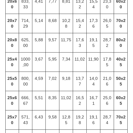
20х6
833,
4,41
7,77
8,81
13,2
15,5
23,3
60х2
0
33
2
4
0
0
20х7
714,
5,14
8,68
10,2
15,4
17,3
26,0
70х2
0
29
8
2
6
5
0
20х8
625,
5,88
9,57
11,75
17,6
19,1
28,7
80х2
0
00
3
5
2
0
25х4
1000
3,67
5,95
7,34
11,02
11,90
17,8
40х2
0
,00
5
5
25х5
800,
4,59
7,02
9,18
13,7
14,0
21,0
50х2
0
00
7
4
6
5
25х6
666,
5,51
8,35
11,02
16,5
16,7
25,0
60х2
0
67
2
1
6
5
25х7
571,
6,43
9,58
12,8
19,2
19,1
28,7
70х2
0
43
5
8
6
4
5