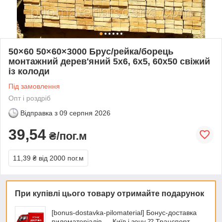
50×60 50×60×3000 Брус/рейка/борець
монтажний дерев'яний 5х6, 6х5, 60х50 свіжий
із колоди
Під замовлення
Опт і роздріб
Відправка з
09 серпня 2026
39,54
₴/пог.м
11,39 ₴
від 2000 пог.м
При купівлі цього товару отримайте подарунок
[bonus-dostavka-pilomaterial] Бонус-доставка
пиломатеріалів — Київ і зону ⁇ Транспорт,