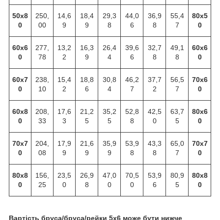
50х8
250,
14,6
18,4
29,3
44,0
36,9
55,4
80х5
0
00
9
9
8
6
8
7
0
60х6
277,
13,2
16,3
26,4
39,6
32,7
49,1
60х6
0
78
2
9
4
6
8
8
0
60х7
238,
15,4
18,8
30,8
46,2
37,7
56,5
70х6
0
10
2
6
4
7
2
7
0
60х8
208,
17,6
21,2
35,2
52,8
42,5
63,7
80х6
0
33
3
5
5
8
0
5
0
70х7
204,
17,9
21,6
35,9
53,9
43,3
65,0
70х7
0
08
9
9
9
8
8
7
0
80х8
156,
23,5
26,9
47,0
70,5
53,9
80,9
80х8
0
25
0
8
0
0
6
5
0
Вартість бруса/бруса/рейки 5х6 може бути нижче