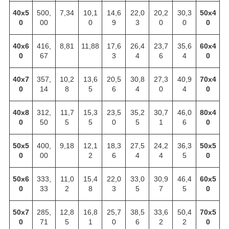
40х5
500,
7,34
10,1
14,6
22,0
20,2
30,3
50х4
0
00
0
9
3
0
0
0
40х6
416,
8,81
11,88
17,6
26,4
23,7
35,6
60х4
0
67
3
4
6
4
0
40х7
357,
10,2
13,6
20,5
30,8
27,3
40,9
70х4
0
14
8
5
6
4
0
4
0
40х8
312,
11,7
15,3
23,5
35,2
30,7
46,0
80х4
0
50
5
5
0
5
1
6
0
50х5
400,
9,18
12,1
18,3
27,5
24,2
36,3
50х5
0
00
2
6
4
4
5
0
50х6
333,
11,0
15,4
22,0
33,0
30,9
46,4
60х5
0
33
2
8
3
5
7
5
0
50х7
285,
12,8
16,8
25,7
38,5
33,6
50,4
70х5
0
71
5
1
0
6
2
2
0