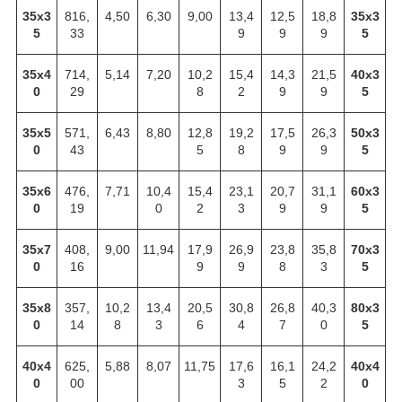
35х3
816,
4,50
6,30
9,00
13,4
12,5
18,8
35х3
5
33
9
9
9
5
35х4
714,
5,14
7,20
10,2
15,4
14,3
21,5
40х3
0
29
8
2
9
9
5
35х5
571,
6,43
8,80
12,8
19,2
17,5
26,3
50х3
0
43
5
8
9
9
5
35х6
476,
7,71
10,4
15,4
23,1
20,7
31,1
60х3
0
19
0
2
3
9
9
5
35х7
408,
9,00
11,94
17,9
26,9
23,8
35,8
70х3
0
16
9
9
8
3
5
35х8
357,
10,2
13,4
20,5
30,8
26,8
40,3
80х3
0
14
8
3
6
4
7
0
5
40х4
625,
5,88
8,07
11,75
17,6
16,1
24,2
40х4
0
00
3
5
2
0