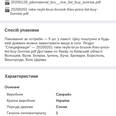
20200128_pilomaterial_bru__rice_list_buy_sunrise.pdf
20200201 rake-reyki-brus-brusok-Kiev-price-list-buy-
Sunrise.pdf
Спосіб упаковки
Паковання за потреби — 9 шт. у пакеті. Ціну поштучно в будь-
якій довжині можна завантажити вище в core. Розділ
"Специфікація" — 20200201 rake-reyki-brus-brusok-Kiev-price-
list-buy-Sunrise.pdf Доставка по Києву та Київській області:
Волошків, Вухів, Боярка, Ірпень, Буча, Бровари, Борісполь,
Вишгорода, Біла Церква.
Характеристики
Основні
Виробник
Санрайс
Країна виробник
Україна
Порода дерева
Сосна
Ґатунок пиломатеріалу
1