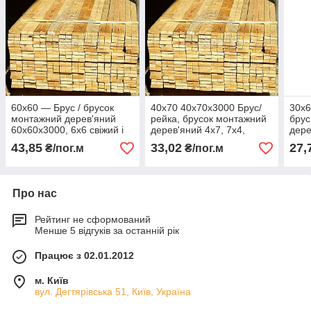
60х60 — Брус / брусок
40х70 40х70х3000 Брус/
30х6
монтажний дерев'яний
рейка, брусок монтажний
брус
60х60х3000, 6х6 свіжий і
дерев'яний 4х7, 7х4,
дере
рівний
70х40 свіжий із колоди
свіж
43,85
33,02
27,
₴/пог.м
₴/пог.м
Про нас
Рейтинг не сформований
Менше 5 відгуків за останній рік
Працює з 02.01.2012
м. Київ
вул. Дегтярівська 51, Київ, Україна