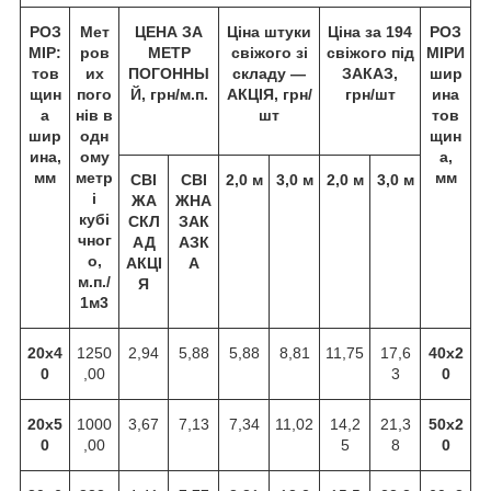
РОЗ
Мет
ЦЕНА ЗА
Ціна штуки
Ціна за 194
РОЗ
МІР:
ров
МЕТР
свіжого зі
свіжого під
МІРИ
тов
их
ПОГОННЫ
складу —
ЗАКАЗ,
шир
щин
пого
Й, грн/м.п.
АКЦІЯ
, грн/
грн/шт
ина
а
нів в
шт
тов
шир
одн
щин
ина,
ому
а,
мм
метр
мм
СВІ
СВІ
2,0 м
3,0 м
2,0 м
3,0 м
і
ЖА
ЖНА
кубі
СКЛ
ЗАК
чног
АД
АЗК
о,
АКЦІ
А
м.п./
Я
1м3
20х4
1250
2,94
5,88
5,88
8,81
11,75
17,6
40х2
0
,00
3
0
20х5
1000
3,67
7,13
7,34
11,02
14,2
21,3
50х2
0
,00
5
8
0