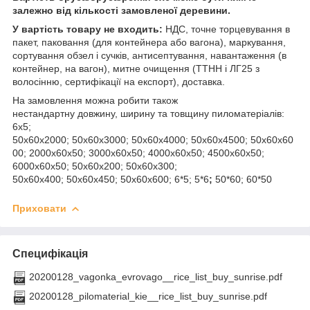
залежно від кількості замовленої деревини.
У вартість товару не входить:
НДС, точне торцевування в
пакет, паковання (для контейнера або вагона), маркування,
сортування обзел і сучків, антисептування, навантаження (в
контейнер, на вагон), митне очищення (ТТНН і ЛГ25 з
волосінню, сертифікації на експорт), доставка.
На замовлення можна робити також
нестандартну довжину, ширину та товщину пиломатеріалів:
6х5;
50х60х2000; 50х60х3000; 50х60х4000; 50х60х4500; 50х60х60
00; 2000х60х50; 3000х60х50; 4000х60х50; 4500х60х50;
6000х60х50; 50х60х200; 50х60х300;
50х60х400; 50х60х450; 50х60х600; 6*5; 5*6
;
50*60; 60*50
Приховати
Специфікація
20200128_vagonka_evrovago__rice_list_buy_sunrise.pdf
20200128_pilomaterial_kie__rice_list_buy_sunrise.pdf