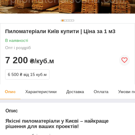
Пиломатеріали Київ купити | Ціна за 1 м3
В наявності
Опт і роздріб
7 200
₴/куб.м
6 500 ₴
від 15 куб.м
Опис
Характеристики
Доставка
Оплата
Умови п
Опис
Якісні пиломатеріали у Києві – найкраще
рішення для ваших проектів!