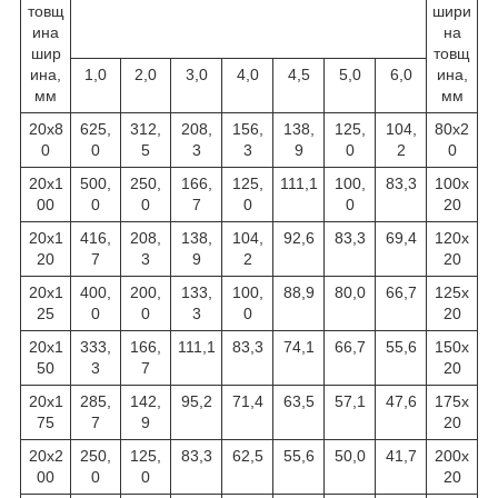
товщ
шири
ина
на
шир
товщ
ина,
1,0
2,0
3,0
4,0
4,5
5,0
6,0
ина,
мм
мм
20х8
625,
312,
208,
156,
138,
125,
104,
80х2
0
0
5
3
3
9
0
2
0
20х1
500,
250,
166,
125,
111,1
100,
83,3
100х
00
0
0
7
0
0
20
20х1
416,
208,
138,
104,
92,6
83,3
69,4
120х
20
7
3
9
2
20
20х1
400,
200,
133,
100,
88,9
80,0
66,7
125х
25
0
0
3
0
20
20х1
333,
166,
111,1
83,3
74,1
66,7
55,6
150х
50
3
7
20
20х1
285,
142,
95,2
71,4
63,5
57,1
47,6
175х
75
7
9
20
20х2
250,
125,
83,3
62,5
55,6
50,0
41,7
200х
00
0
0
20