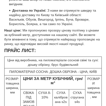
вигідним.
Доставка по Україні:
З нами ви отримуєте швидку та
надійну доставку по Києву та Київській області:
Васильків, Обухів, Вишгород, Ірпінь, Буча, Бровари,
Бориспіль, Боярка, а так само по Україні.
Наші ціни:
Ми пропонуємо прозору цінову політику з цінами
за кубічний метр, доступними на нашому сайті. Ви можете
бути впевнені в тому, що отримуєте найкращу пропозицію на
ринку, що відповідає високій якості нашої продукції.
ПРАЙС ЛИСТ:
Ціни від виробника, на пиломатеріали соснові свіжі та сухі:
дошку обрізну, брус будівельний
ПИЛОМАТЕРІАЛ СОСНА: ДОШКА ОБРІЗНА - ЦІНА, КИЇВ
ЦІНИ ЗА МЕТР КУБІЧНИЙ, грн/
РОЗМІР:
РОЗМІР
м³
товщина
И
ширина,
ширина
мм
товщина
СВІЖА
СУХА 8-
СУХА
СУХА
, мм
ПІД
10%
калібров
стругана
ЗАМОВ
ана s2s
s4s