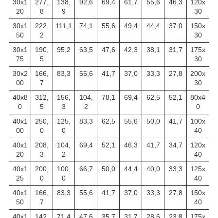
30х1
277,
138,
92,6
69,4
61,7
55,6
46,3
120х
20
8
9
30
30х1
222,
111,1
74,1
55,6
49,4
44,4
37,0
150х
50
2
30
30х1
190,
95,2
63,5
47,6
42,3
38,1
31,7
175х
75
5
30
30х2
166,
83,3
55,6
41,7
37,0
33,3
27,8
200х
00
7
30
40х8
312,
156,
104,
78,1
69,4
62,5
52,1
80х4
0
5
3
2
0
40х1
250,
125,
83,3
62,5
55,6
50,0
41,7
100х
00
0
0
40
40х1
208,
104,
69,4
52,1
46,3
41,7
34,7
120х
20
3
2
40
40х1
200,
100,
66,7
50,0
44,4
40,0
33,3
125х
25
0
0
40
40х1
166,
83,3
55,6
41,7
37,0
33,3
27,8
150х
50
7
40
40х1
142,
71,4
47,6
35,7
31,7
28,6
23,8
175х