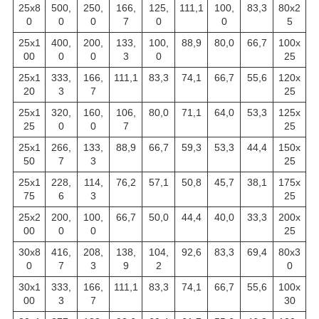
25х8
500,
250,
166,
125,
111,1
100,
83,3
80х2
0
0
0
7
0
0
5
25х1
400,
200,
133,
100,
88,9
80,0
66,7
100х
00
0
0
3
0
25
25х1
333,
166,
111,1
83,3
74,1
66,7
55,6
120х
20
3
7
25
25х1
320,
160,
106,
80,0
71,1
64,0
53,3
125х
25
0
0
7
25
25х1
266,
133,
88,9
66,7
59,3
53,3
44,4
150х
50
7
3
25
25х1
228,
114,
76,2
57,1
50,8
45,7
38,1
175х
75
6
3
25
25х2
200,
100,
66,7
50,0
44,4
40,0
33,3
200х
00
0
0
25
30х8
416,
208,
138,
104,
92,6
83,3
69,4
80х3
0
7
3
9
2
0
30х1
333,
166,
111,1
83,3
74,1
66,7
55,6
100х
00
3
7
30