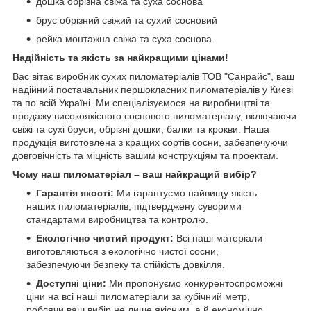
дошка обрізна свіжа та суха соснова
брус обрізний свіжий та сухий сосновий
рейка монтажна свіжа та суха соснова
Надійність та якість за найкращими цінами!
Вас вітає виробник сухих пиломатеріалів ТОВ "Санрайс", ваш
надійний постачальник першокласних пиломатеріалів у Києві
та по всій Україні. Ми спеціалізуємося на виробництві та
продажу високоякісного соснового пиломатеріалу, включаючи
свіжі та сухі бруси, обрізні дошки, балки та крокви. Наша
продукція виготовлена з кращих сортів сосни, забезпечуючи
довговічність та міцність вашим конструкціям та проектам.
Чому наш пиломатеріал – ваш найкращий вибір?
Гарантія якості:
Ми гарантуємо найвищу якість
наших пиломатеріалів, підтверджену суворими
стандартами виробництва та контролю.
Екологічно чистий продукт:
Всі наші матеріали
виготовляються з екологічно чистої сосни,
забезпечуючи безпеку та стійкість довкілля.
Доступні ціни:
Ми пропонуємо конкурентоспроможні
ціни на всі наші пиломатеріали за кубічний метр,
роблячи ваш вибір не лише якісним, а й економічно