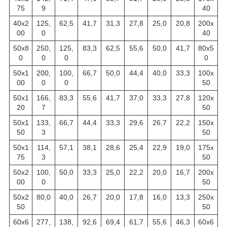
75
9
40
40х2
125,
62,5
41,7
31,3
27,8
25,0
20,8
200х
00
0
40
50х8
250,
125,
83,3
62,5
55,6
50,0
41,7
80х5
0
0
0
0
50х1
200,
100,
66,7
50,0
44,4
40,0
33,3
100х
00
0
0
50
50х1
166,
83,3
55,6
41,7
37,0
33,3
27,8
120х
20
7
50
50х1
133,
66,7
44,4
33,3
29,6
26,7
22,2
150х
50
3
50
50х1
114,
57,1
38,1
28,6
25,4
22,9
19,0
175х
75
3
50
50х2
100,
50,0
33,3
25,0
22,2
20,0
16,7
200х
00
0
50
50х2
80,0
40,0
26,7
20,0
17,8
16,0
13,3
250х
50
50
60х6
277,
138,
92,6
69,4
61,7
55,6
46,3
60х6