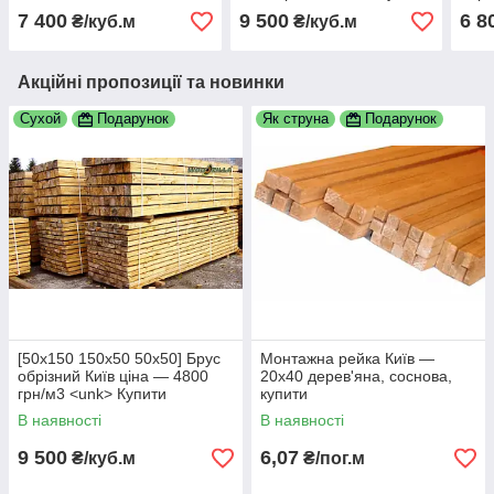
пиломатеріали, дошка,
мон
7 400
9 500
6 8
₴/куб.м
₴/куб.м
бруси
Акційні пропозиції та новинки
Сухой
Подарунок
Як струна
Подарунок
[50х150 150х50 50х50] Брус
Монтажна рейка Київ —
обрізний Київ ціна — 4800
20х40 дерев'яна, соснова,
грн/м3 <unk> Купити
купити
пиломатеріали, дошка, бруси
В наявності
В наявності
9 500
6,07
₴/куб.м
₴/пог.м