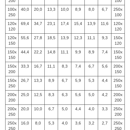
200
100
100х
40,0
20,0
13,3
10,0
8,9
8,0
6,7
250х
250
100
120х
69,4
34,7
23,1
17,4
15,4
13,9
11,6
120х
120
120
120х
55,6
27,8
18,5
13,9
12,3
11,1
9,3
150х
150
120
150х
44,4
22,2
14,8
11,1
9,9
8,9
7,4
150х
150
150
150х
33,3
16,7
11,1
8,3
7,4
6,7
5,6
200х
200
150
150х
26,7
13,3
8,9
6,7
5,9
5,3
4,4
250х
250
150
200х
25,0
12,5
8,3
6,3
5,6
5,0
4,2
200х
200
200
200х
20,0
10,0
6,7
5,0
4,4
4,0
3,3
250х
250
200
250х
16,0
8,0
5,3
4,0
3,6
3,2
2,7
250х
250
250