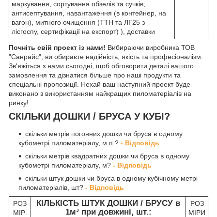
маркування, сортування обзелів та сучків,
антисептування, навантаження (в контейнер, на
вагон), митного очищення (ТТН та ЛГ25 з
лісгоспу, сертифікації на експорт) ), доставки
Почніть свій проект із нами!
Вибираючи виробника ТОВ
"Санрайс", ви обираєте надійність, якість та професіоналізм.
Зв'яжіться з нами сьогодні, щоб обговорити деталі вашого
замовлення та дізнатися більше про наші продукти та
спеціальні пропозиції. Нехай ваш наступний проект буде
виконано з використанням найкращих пиломатеріалів на
ринку!
СКІЛЬКИ ДОШКИ / БРУСА У КУБІ?
скільки метрів погонних дошки чи бруса в одному
кубометрі пиломатеріалу, м.п.?
- Відповідь
скільки метрів квадратних дошки чи бруса в одному
кубометрі пиломатеріалу, м?
- Відповідь
скільки штук дошки чи бруса в одному кубічному метрі
пиломатеріалів, шт?
- Відповідь
КІЛЬКІСТЬ ШТУК ДОШКИ / БРУСУ в
РОЗ
РОЗ
1м³ при довжині, шт.:
МІР:
МІРИ