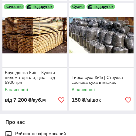
Качество
Подарунок
Сухие
Подарунок
Брус дошка Київ - Купити
пиломатеріали, ціна - від
Тирса суха Київ | Стружка
5900 грн
соснова суха в мішках
В наявності
В наявності
7 200
150
від
₴/куб.м
₴/мішок
Про нас
Рейтинг не сформований