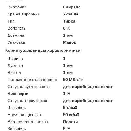
Виробник
Санрайс
Країна виробник
Україна
Тип
Тирса
Вологість
8 %
Довжина
1 мм
Упаковка
Мішок
Користувальницькі характеристики
Ширина
1
Діаметр
1 мм
Висота
1 мм
Питома теплота згоряння
50 МДж/кг
Стружка суха соснова
для виробництва пелет
Вміст сірки
1 %
Стружка тирсу сосна
для виробництва пелет
Щільність
5 г/см3
Насипна щільність
50 кг/м3
Вид твердого палива
Пелети
Зольність
5 %