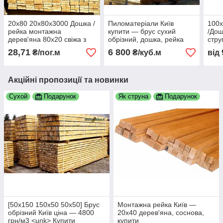
20х80 20х80х3000 Дошка /
Пиломатеріали Київ
100х
рейка монтажна
купити — брус сухий
/Дош
дерев'яна 80х20 свіжа з
обрізний, дошка, рейка
стру
колоди
монтажна
50х
28,71
6 800
₴/пог.м
₴/куб.м
від
Акційні пропозиції та новинки
Сухой
Подарунок
Як струна
Подарунок
[50х150 150х50 50х50] Брус
Монтажна рейка Київ —
обрізний Київ ціна — 4800
20х40 дерев'яна, соснова,
грн/м3 <unk> Купити
купити