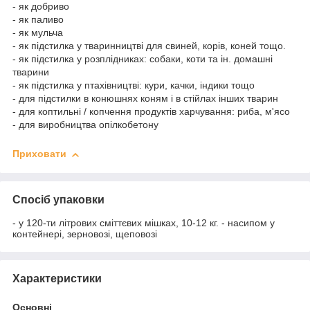
- як добриво
- як паливо
- як мульча
- як підстилка у тваринництві для свиней, корів, коней тощо.
- як підстилка у розплідниках: собаки, коти та ін. домашні
тварини
- як підстилка у птахівництві: кури, качки, індики тощо
- для підстилки в конюшнях коням і в стійлах інших тварин
- для коптильні / копчення продуктів харчування: риба, м'ясо
- для виробництва опілкобетону
Приховати
Спосіб упаковки
- у 120-ти літрових сміттєвих мішках, 10-12 кг. - насипом у
контейнері, зерновозі, щеповозі
Характеристики
Основні