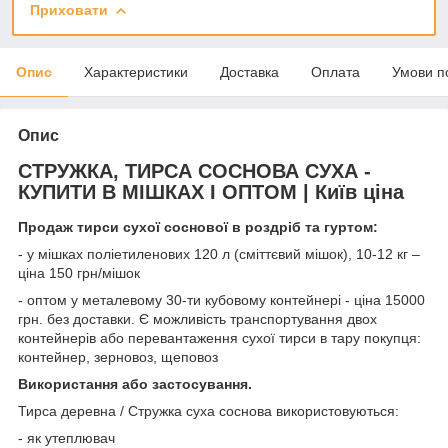
Приховати
Опис
Характеристики
Доставка
Оплата
Умови п
Опис
СТРУЖКА, ТИРСА СОСНОВА СУХА -
КУПИТИ В МІШКАХ І ОПТОМ | Київ ціна
Продаж тирси сухої соснової в роздріб та гуртом:
- у мішках поліетиленових 120 л (сміттєвий мішок), 10-12 кг –
ціна 150 грн/мішок
- оптом у металевому 30-ти кубовому контейнері - ціна 15000
грн. без доставки. Є можливість транспортування двох
контейнерів або перевантаження сухої тирси в тару покупця:
контейнер, зерновоз, щеповоз
Використання або застосування.
Тирса деревна / Стружка суха соснова використовуються:
- як утеплювач