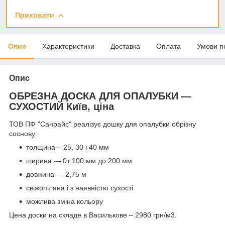
Приховати
Опис
Характеристики
Доставка
Оплата
Умови п
Опис
ОБРЕЗНА ДОСКА ДЛЯ ОПАЛУБКИ —
СУХОСТИЙ Київ, ціна
ТОВ ПФ "Санрайс" реалізує дошку для опалубки обрізну
соснову:
толщина – 25, 30 і 40 мм
ширина — 0т 100 мм до 200 мм
довжина — 2,75 м
свіжопіляна і з наявністю сухості
можлива зміна кольору
Цена доски на складе в Василькове – 2980 грн/м3.