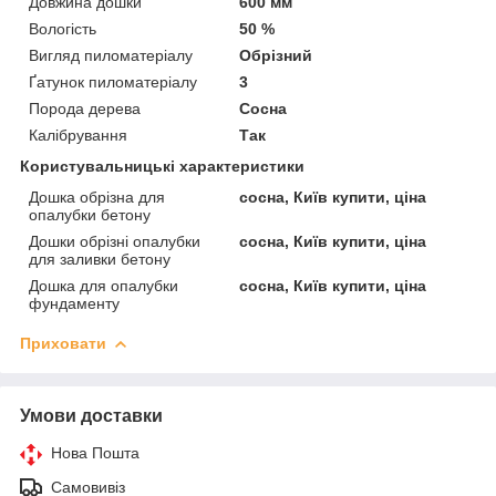
Довжина дошки
600 мм
Вологість
50 %
Вигляд пиломатеріалу
Обрізний
Ґатунок пиломатеріалу
3
Порода дерева
Сосна
Калібрування
Так
Користувальницькі характеристики
Дошка обрізна для
сосна, Київ купити, ціна
опалубки бетону
Дошки обрізні опалубки
сосна, Київ купити, ціна
для заливки бетону
Дошка для опалубки
сосна, Київ купити, ціна
фундаменту
Приховати
Умови доставки
Нова Пошта
Самовивіз