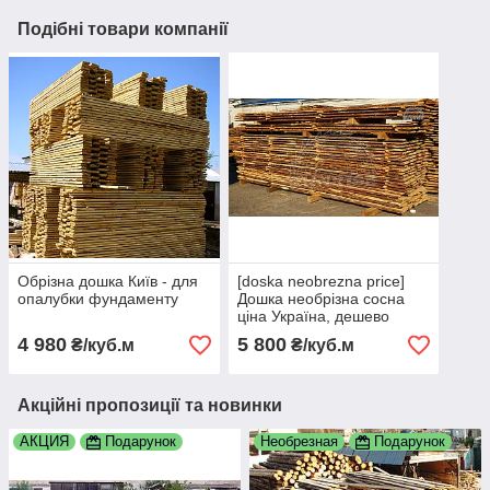
Подібні товари компанії
Обрізна дошка Київ - для
[doska neobrezna price]
опалубки фундаменту
Дошка необрізна сосна
ціна Україна, дешево
купити — Київ
4 980
5 800
₴/куб.м
₴/куб.м
Акційні пропозиції та новинки
АКЦИЯ
Подарунок
Необрезная
Подарунок