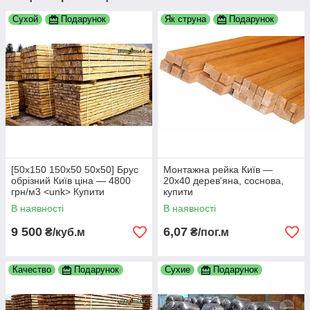
Сухой
Подарунок
Як струна
Подарунок
[50х150 150х50 50х50] Брус
Монтажна рейка Київ —
обрізний Київ ціна — 4800
20х40 дерев'яна, соснова,
грн/м3 <unk> Купити
купити
пиломатеріали, дошка, бруси
В наявності
В наявності
9 500
6,07
₴/куб.м
₴/пог.м
Качество
Подарунок
Сухие
Подарунок