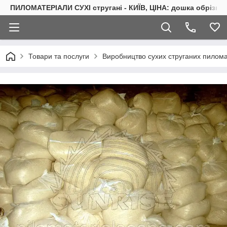
ПИЛОМАТЕРІАЛИ СУХІ стругані - КИЇВ, ЦІНА: дошка обрізна 
Товари та послуги
Виробництво сухих струганих пиломат