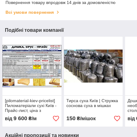
Повернення товару впродовж 14 днів за домовленістю
Всі умови повернення
Подібні товари компанії
[pilomaterial-kiev-pricelist]
Тирса суха Київ | Стружка
Дошк
Пиломатеріали сухі Київ -
соснова суха в мішках
необ
Прайс-лист, ціна з
стол
доставкою
9 600
150
від
₴/м
₴/мішок
від
Акційні пропозиції та новинки