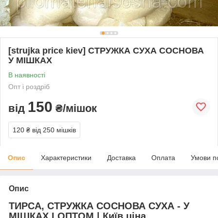
[strujka price kiev] СТРУЖКА СУХА СОСНОВА
У МІШКАХ
В наявності
Опт і роздріб
150
від
₴/мішок
120 ₴
від 250 мішків
Опис
Характеристики
Доставка
Оплата
Умови п
Опис
ТИРСА, СТРУЖКА СОСНОВА СУХА - У
МІШКАХ І ОПТОМ | Київ ціна