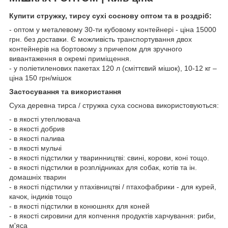
Купити стружку, тирсу сухі соснову оптом та в роздріб:
- оптом у металевому 30-ти кубовому контейнері - ціна 15000
грн. без доставки. Є можливість транспортування двох
контейнерів на бортовому з причепом для зручного
вивантаження в окремі приміщення.
- у поліетиленових пакетах 120 л (сміттєвий мішок), 10-12 кг –
ціна 150 грн/мішок
Застосування та використання
Суха деревна тирса / стружка суха соснова використовуються:
- в якості утеплювача
- в якості добрив
- в якості палива
- в якості мульчі
- в якості підстилки у тваринництві: свині, корови, коні тощо.
- в якості підстилки в розплідниках для собак, котів та ін.
домашніх тварин
- в якості підстилки у птахівництві / птахофабрики - для курей,
качок, індиків тощо
- в якості підстилки в конюшнях для коней
- в якості сировини для копчення продуктів харчування: риби,
м'яса