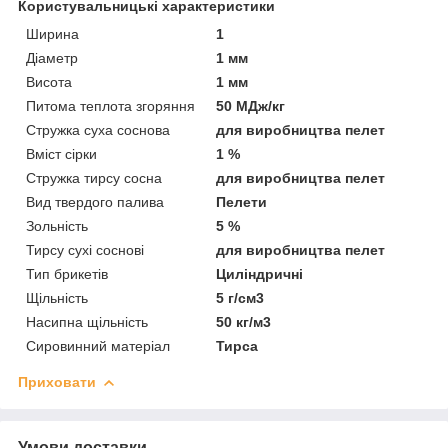
Користувальницькі характеристики
Ширина
1
Діаметр
1 мм
Висота
1 мм
Питома теплота згоряння
50 МДж/кг
Стружка суха соснова
для виробництва пелет
Вміст сірки
1 %
Стружка тирсу сосна
для виробництва пелет
Вид твердого палива
Пелети
Зольність
5 %
Тирсу сухі соснові
для виробництва пелет
Тип брикетів
Циліндричні
Щільність
5 г/см3
Насипна щільність
50 кг/м3
Сировинний матеріал
Тирса
Приховати
Умови доставки