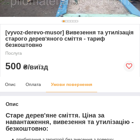
[vyvoz-derevo-musor] Вивезення та утилізація
старого дерев'яного сміття - тариф
безкоштовно
Послуга
500
₴/виїзд
Опис
Оплата
Умови повернення
Опис
Старе дерев'яне сміття. Ціна за
навантаження, вивезення та утилізацію -
безкоштовно:
прибирання з території без знесення з поверху